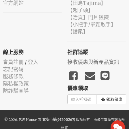
官方網站
【田島Tajima】
【起子頭】
【活頁】門片鉸鍊
【小把手/單顆取手】
【鑽尾】
線上服務
社群追蹤
會員註冊
/
登入
接收優惠與新產品資訊
忘記密碼
服務條款
隱私權政策
優惠領取
防詐騙宣導
領取優惠
© 2026.
F.W House
為
玄安小舖(91200267)
版權所有 - 由
飛鼠電商雲端服務
建置