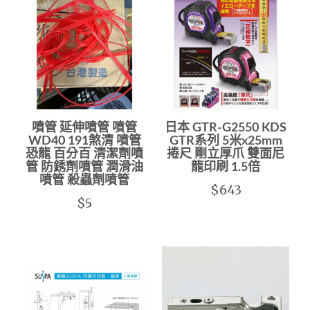
噴管 延伸噴管 噴管
日本 GTR-G2550 KDS
WD40 191煞清 噴管
GTR系列 5米x25mm
恐龍 百分百 清潔劑噴
捲尺 剛立厚爪 雙面尼
管 防銹劑噴管 潤滑油
龍印刷 1.5倍
噴管 殺蟲劑噴管
$643
$5