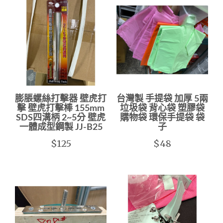
膨脹螺絲打擊器 壁虎打
台灣製 手提袋 加厚 5兩
擊 壁虎打擊棒 155mm
垃圾袋 背心袋 塑膠袋
SDS四溝柄 2~5分 壁虎
購物袋 環保手提袋 袋
一體成型鋼製 JJ-B25
子
$125
$48