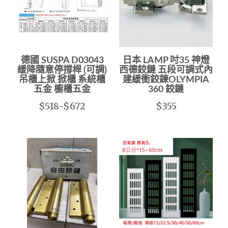
德國 SUSPA D03043
日本 LAMP 吋35 神燈
緩降隨意停撐桿 (可調)
西德鉸鏈 五段可調式內
吊櫃上掀 掀櫃 系統櫃
建緩衝鉸鍊OLYMPIA
五金 櫥櫃五金
360 鉸鏈
$518-$672
$355