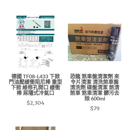
德國 TF08-L433 下掀
恐龍 煞車盤清潔劑 來
門油壓緩衝阻尼棒 重型
令片清潔 清洗煞車盤
下掀 維修孔開口 緩衝
清洗劑 碟盤清潔 煞清
棒 屌隱式冷氣口
煞車 煞車清潔 髒污去
除 600ml
$2,304
$79