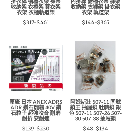
掛衣桿 櫥櫃衣架 褲架
內掛桿 櫥櫃衣架 褲架
收納架 衣褲架 賽衣架
收納架 衣褲架 掛衣架
衣架 衣櫃軌道架
衣架 軌道架
$317-$461
$144-$365
原廠 日本 ANEX ADRS
阿姆斯壯 507-11 同號
ADR 鑽石龍韌 40V 鑽
鎖王 抽屜鎖 肚臍鎖 銀
石粒子 超強咬合 耐磨
色 507-11 507-26 507-
耐折 安耐適
30 507-38 抽屜鎖
$139-$230
$48-$134