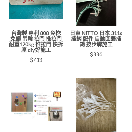
台灣製 專利 808 免挖
日東 NITTO 日本 311s
免鑽 吊輪 拉門 推拉門
插銷 配件 自動回歸插
耐重120kg 推拉門 快拆
銷 按步驟施工
座 diy好施工
$336
$413