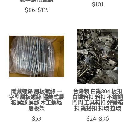
數字鎖 防盜鎖
$101
$86-$115
隱藏螺絲 層板螺絲 一
台灣製 白鐵304 板扣
字型層板螺絲 隱藏式層
白鐵箱扣 箱扣 不鏽鋼
板螺絲 螺絲 木工螺絲
門閂 工具箱扣 彈簧箱
層板架
扣 鐵搭扣 扣環 拉環
$53
$24-$96