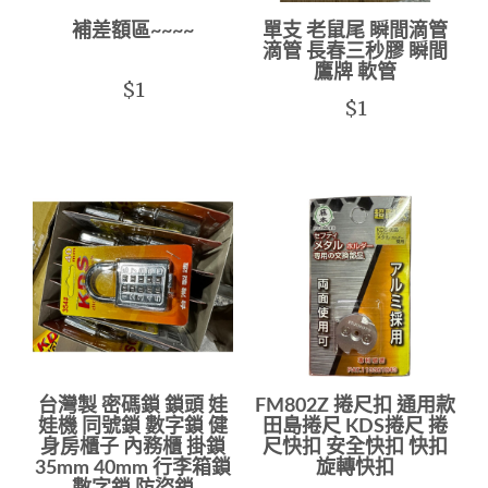
補差額區~~~~
單支 老鼠尾 瞬間滴管
滴管 長春三秒膠 瞬間
鷹牌 軟管
$1
$1
台灣製 密碼鎖 鎖頭 娃
FM802Z 捲尺扣 通用款
娃機 同號鎖 數字鎖 健
田島捲尺 KDS捲尺 捲
身房櫃子 內務櫃 掛鎖
尺快扣 安全快扣 快扣
35mm 40mm 行李箱鎖
旋轉快扣