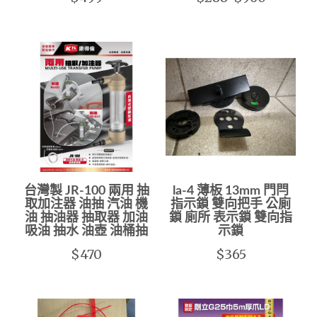
台灣製 JR-100 兩用 抽
la-4 薄板 13mm 門閂
取加注器 油抽 汽油 機
指示鎖 雙向把手 公廁
油 抽油器 抽取器 加油
鎖 廁所 表示鎖 雙向指
吸油 抽水 油壺 油桶抽
示鎖
$470
$365