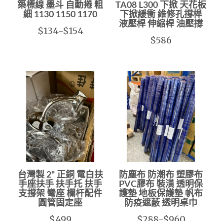
築標線 墨斗 自動捲 粗
TA08 L300 下掀 天花板
細 1130 1150 1170
下掀緩衝 維修孔撐桿
液壓桿 伸縮桿 油壓撐
$134-$154
$586
台灣製 2" 正銅 電白扶
防塵布 防潮布 塑膠布
手座扶手 扶手托 扶手
PVC膠布 裝潢 透明保
支撐架 彎座 欄杆配件
護墊 地板保護墊 帆布
圓管固定座
防疫遮蔽 透明桌巾
$499
$288-$960