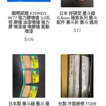
國際認證 IOS9001
日本 祥碩堂 墨斗線
W77 強力膠噴槍 3.0孔
0.4mm 極致系列 墨斗
徑 膠槍 油漆噴槍 強力
配件 墨斗針 墨斗 通用
膠 噴漆槍 噴膠槍 氣動
$77
噴漆
$576
日本製 墨斗線 墨斗 建
台製 冷氣維修 TQ08