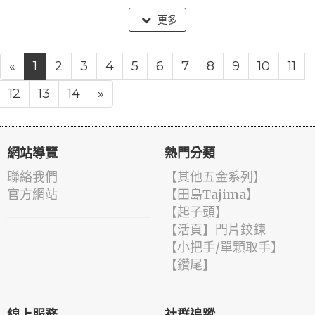
更多
«
1
2
3
4
5
6
7
8
9
10
11
12
13
14
»
網站導覽
熱門分類
聯絡我們
【其他五金系列】
官方網站
【田島Tajima】
【起子頭】
【活頁】門片鉸鍊
【小把手/單顆取手】
【鑽尾】