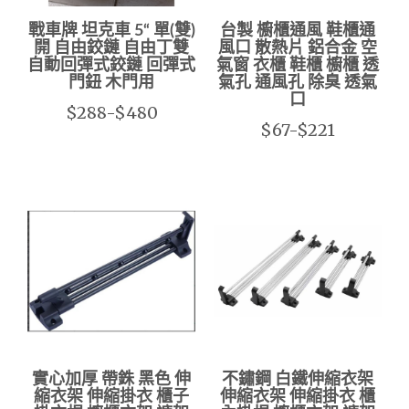
戰車牌 坦克車 5“ 單(雙)
台製 櫥櫃通風 鞋櫃通
開 自由鉸鏈 自由丁雙
風口 散熱片 鋁合金 空
自動回彈式鉸鏈 回彈式
氣窗 衣櫃 鞋櫃 櫥櫃 透
門鈕 木門用
氣孔 通風孔 除臭 透氣
口
$288-$480
$67-$221
實心加厚 帶銖 黑色 伸
不鏽鋼 白鐵伸縮衣架
縮衣架 伸縮掛衣 櫃子
伸縮衣架 伸縮掛衣 櫃