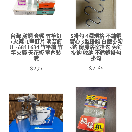
台灣 崴鋼 套餐 竹竿釘
S掛勾 4種規格 不鏽鋼
+火藥+L擊釘片 消音釘
實心 S型掛鈎 白鐵掛勾
UL-684 L684 竹竿槍 竹
s鈎 廚房浴室掛勾 免釘
竿火藥 天花板 室內裝
掛鈎 收納 不銹鋼掛勾
潢
掛勾
$797
$2-$5