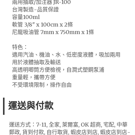
兩用抽取/加注器 JR-100
台灣製造-品質保證
容量100ml
軟管 3/8" x 100cm x 2條
尼龍吸油管 7mm x 750mm x 1條
特色：
適用汽油、機油、水、低密度液體，吸加兩用
用於液體抽取及輸送
高透明唧筒方便檢視，自潤式塑鋼泵浦
重量輕，攜帶方便
不受環境限制，操作自由
運送與付款
運送方式：7-11, 全家, 萊爾富, OK 超商, 宅配, 中華
郵政, 貨到付款, 自行取貨, 蝦皮店到店, 蝦皮店到店-