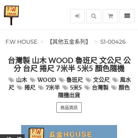
選單
F.W House
F.W HOUSE
【其他五金系列】
S1-00426
台灣製 山木 WOOD 魯班尺 文公尺 公
分 台尺 捲尺 7米半 5米5 顏色隨機
山木
WOOD
魯班尺
文公尺
風水
尺
捲尺
7米半
5米5
台灣製
顏色
隨機出貨
商品資訊