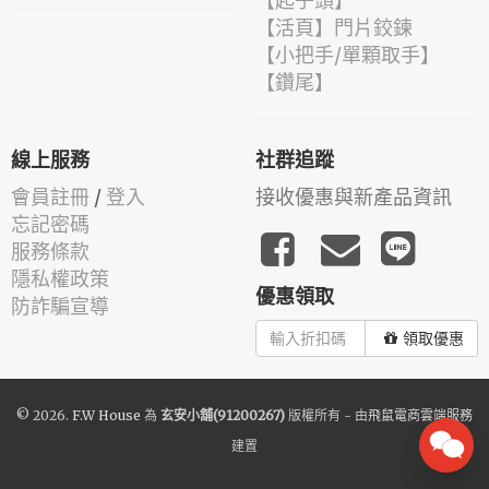
【起子頭】
【活頁】門片鉸鍊
【小把手/單顆取手】
【鑽尾】
線上服務
社群追蹤
會員註冊
/
登入
接收優惠與新產品資訊
忘記密碼
服務條款
隱私權政策
優惠領取
防詐騙宣導
領取優惠
© 2026.
F.W House
為
玄安小舖(91200267)
版權所有 - 由
飛鼠電商雲端服務
建置