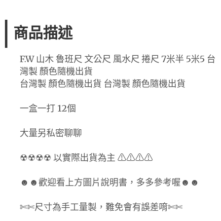
商品描述
F.W 山木 魯班尺 文公尺 風水尺 捲尺 7米半 5米5 台
灣製 顏色隨機出貨
台灣製 顏色隨機出貨 台灣製 顏色隨機出貨
一盒一打 12個
大量另私密聊聊
☢☢☢☢ 以實際出貨為主 ⚠⚠⚠⚠
☻☻歡迎看上方圖片說明書，多多參考喔☻☻
✄✄尺寸為手工量製，難免會有誤差唷✄✄