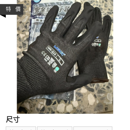
特 價
尺寸