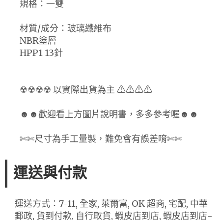
規格：一雙
材質/成分：玻璃纖維布
NBR塗層
HPP1 13針
☢☢☢☢ 以實際出貨為主 ⚠⚠⚠⚠
☻☻歡迎看上方圖片說明書，多多參考喔☻☻
✄✄尺寸為手工量製，難免會有誤差唷✄✄
運送與付款
運送方式：7-11, 全家, 萊爾富, OK 超商, 宅配, 中華
郵政, 貨到付款, 自行取貨, 蝦皮店到店, 蝦皮店到店-