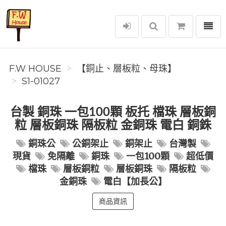
選單
F.W House
F.W HOUSE
【銅止、層板粒、母珠】
S1-01027
台製 銅珠 一包100顆 板托 檔珠 層板銅
粒 層板銅珠 隔板粒 金銅珠 電白 銅銖
銅珠公
公銅架止
銅架止
台灣製
現貨
免隔離
銅珠
一包100顆
超低價
檔珠
層板銅粒
層板銅珠
隔板粒
金銅珠
電白【加長公】
商品資訊