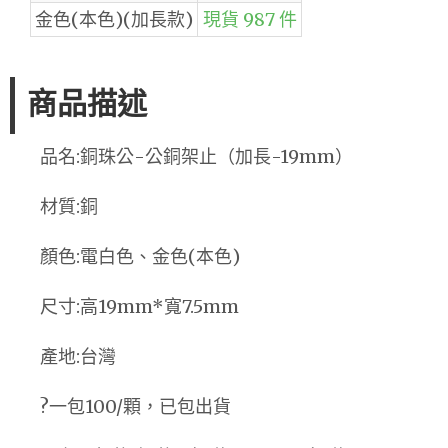
金色(本色)(加長款)
現貨 987 件
商品描述
品名:銅珠公-公銅架止（加長-19mm）
材質:銅
顏色:電白色、金色(本色)
尺寸:高19mm*寬7.5mm
產地:台灣
?一包100/顆，已包出貨