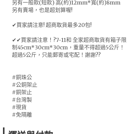
另有一般款(短款) 高(約)12mm*寬(約)8mm
另有賣場，也是超划算喔!
✔買家請注意! 超商取貨最多20包!
✔✔買家請注意！?7-11和 全家超商取貨有箱子限
制45cm*30cm*30cm，重量不得超過5公斤！
超過5公斤，只能郵寄或宅配！謝謝??
#銅珠公
#公銅架止
#銅架止
#台灣製
#現貨
#免隔離