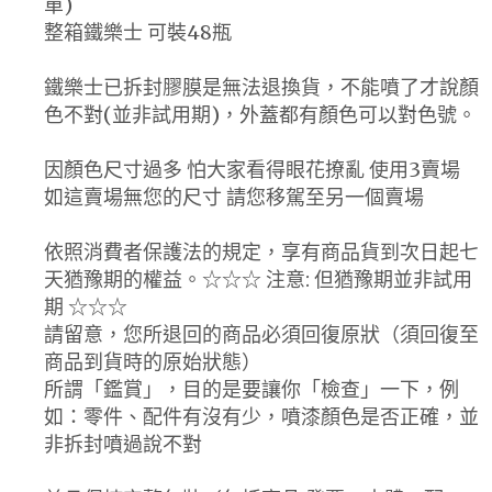
單)
整箱鐵樂士 可裝48瓶
鐵樂士已拆封膠膜是無法退換貨，不能噴了才說顏
色不對(並非試用期)，外蓋都有顏色可以對色號。
因顏色尺寸過多 怕大家看得眼花撩亂 使用3賣場
如這賣場無您的尺寸 請您移駕至另一個賣場
依照消費者保護法的規定，享有商品貨到次日起七
天猶豫期的權益。☆☆☆ 注意: 但猶豫期並非試用
期 ☆☆☆
請留意，您所退回的商品必須回復原狀（須回復至
商品到貨時的原始狀態）
所謂「鑑賞」，目的是要讓你「檢查」一下，例
如：零件、配件有沒有少，噴漆顏色是否正確，並
非拆封噴過說不對