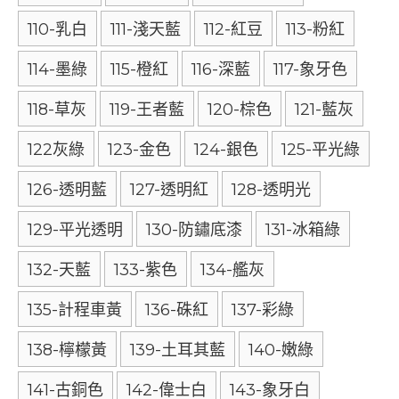
110-乳白
111-淺天藍
112-紅豆
113-粉紅
114-墨綠
115-橙紅
116-深藍
117-象牙色
118-草灰
119-王者藍
120-棕色
121-藍灰
122灰綠
123-金色
124-銀色
125-平光綠
126-透明藍
127-透明紅
128-透明光
129-平光透明
130-防鏽底漆
131-冰箱綠
132-天藍
133-紫色
134-艦灰
135-計程車黃
136-硃紅
137-彩綠
138-檸檬黃
139-土耳其藍
140-嫩綠
141-古銅色
142-偉士白
143-象牙白