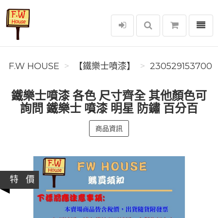
選單
F.W House
F.W HOUSE
【鐵樂士噴漆】
230529153700
鐵樂士噴漆 各色 尺寸齊全 其他顏色可
詢問 鐵樂士 噴漆 明星 防鏽 百分百
商品資訊
特 價