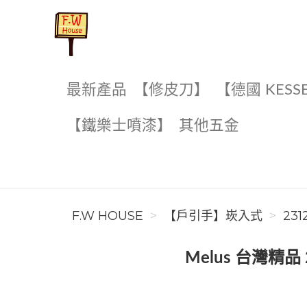
F.W House
最新產品
【修皮刀】
【德國 KESS
【鐵樂士噴漆】
其他五金
F.W HOUSE
【戶引手】崁入式
231
Melus 台灣精品