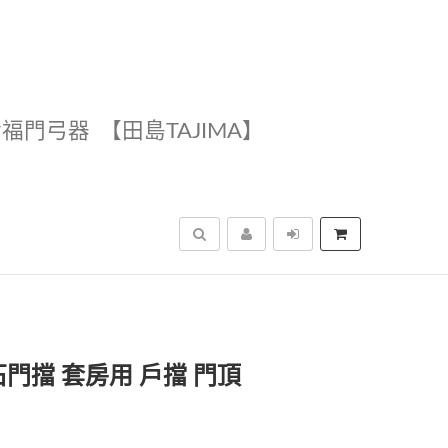
幸福門弓器
【田島TAJIMA】
搜尋
門擋 套房用 戶擋 門頂