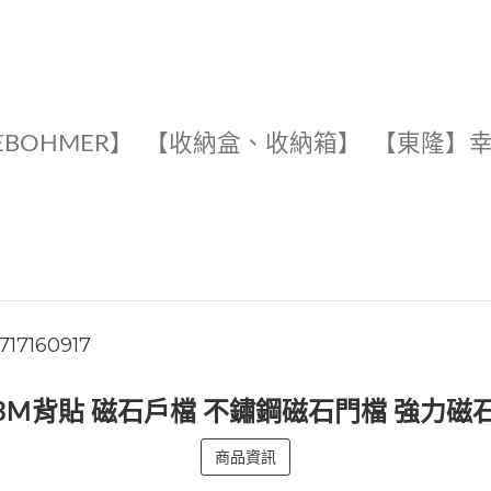
EBOHMER】
【收納盒、收納箱】
【東隆】
717160917
附3M背貼 磁石戶檔 不鏽鋼磁石門檔 強力磁石
商品資訊