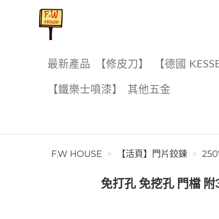
F.W House
最新產品
【修皮刀】
【德國 KESS
【鐵樂士噴漆】
其他五金
F.W HOUSE
【活頁】門片鉸鍊
250
免打孔 免挖孔 門檔 