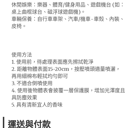
休閒娛樂：樂器、體育/健身用品、遊戲機台 (如：
桌上曲棍球台、磁浮球遊戲機)。
車輛保養：自行車車架、汽車/機車-車殼、內裝、
皮椅。
使用方法
1. 使用前，待處理表面應先擦拭乾淨
2. 距離物體表面15-20cm，按壓噴頭適量噴灑，
再用細棉布輕拭均勻即可
3. 不適合倒噴使用
4. 使用後物體表會披覆一層保護膜，增加光澤度且
具防塵效果
5. 具有清新宜人的香味
運送與付款