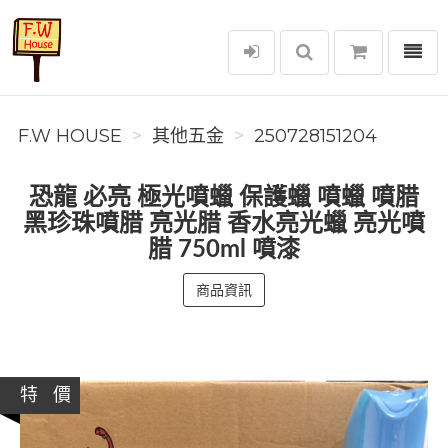
選單
F.W House
F.W HOUSE
其他五金
250728151204
恐龍 必亮 極光噴蠟 保護蠟 噴蠟 噴腊
黑珍珠噴腊 亮光腊 香水亮光蠟 亮光噴
腊 750ml 噴漆
商品資訊
特 價