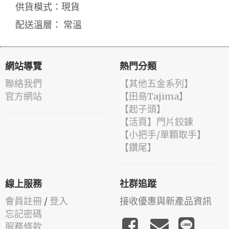
供貨模式：現貨
配送溫層： 常溫
網站導覽
熱門分類
聯絡我們
【其他五金系列】
官方網站
【田島Tajima】
【起子頭】
【活頁】門片鉸鍊
【小把手/單顆取手】
【鑽尾】
線上服務
社群追蹤
會員註冊
/
登入
接收優惠與新產品資訊
忘記密碼
服務條款