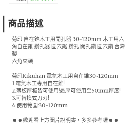
商品描述
菊印 自在錐木工用開孔器 30-120mm 木工用六
角自在錐 鑽孔器 圓穴鋸 鑽孔 開孔鑽 圓穴鑽 台灣
製
六角夾頭
菊印Kikuhan 電氣木工用自在錐30~120mm
1.電氣木工專用自在錐!
2.薄板厚板皆可使用!最厚可使用至50mm厚度!
3.可替換式刀刃!
4.使用範圍:30~120mm
☻☻歡迎看上方圖片說明書，多多參考喔☻☻