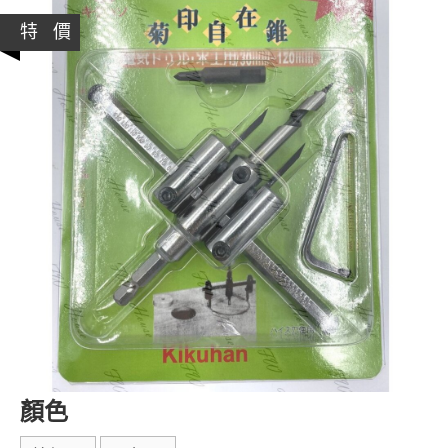
特 價
顏色