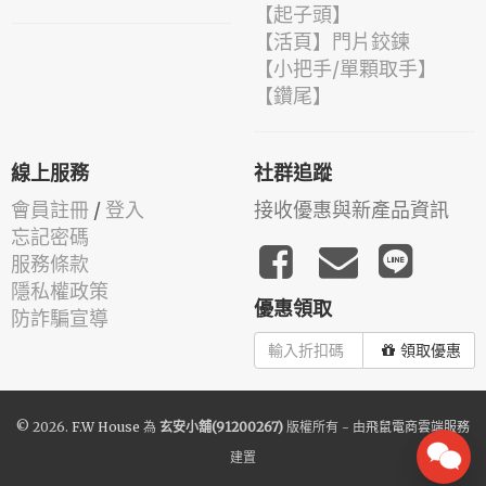
【起子頭】
【活頁】門片鉸鍊
【小把手/單顆取手】
【鑽尾】
線上服務
社群追蹤
會員註冊
/
登入
接收優惠與新產品資訊
忘記密碼
服務條款
隱私權政策
優惠領取
防詐騙宣導
領取優惠
© 2026.
F.W House
為
玄安小舖(91200267)
版權所有 - 由
飛鼠電商雲端服務
建置