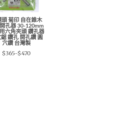
頭 菊印 自在錐木
開孔器 30-120mm
用六角夾頭 鑽孔器
鋸 鑽孔 開孔鑽 圓
穴鑽 台灣製
$365-$470