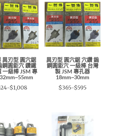
 異刃型 圓穴鋸
異刃型 圓穴鋸 穴鑽 鎢
鎢鋼圓鉅穴 鑽鐵
鋼圓鉅穴 一級棒 台灣
 一級棒 JSM 專
製 JSM 專孔器
32mm~55mm
18mm~30mm
24-$1,008
$365-$595