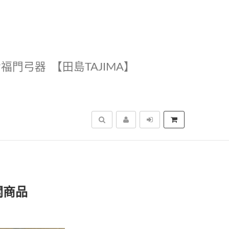
幸福門弓器
【田島TAJIMA】
搜尋
關商品