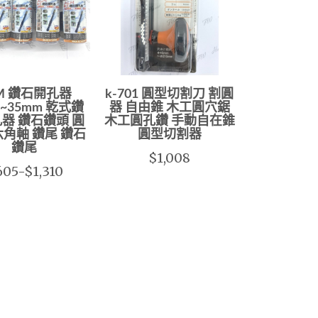
M 鑽石開孔器
k-701 圓型切割刀 割圓
m~35mm 乾式鑽
器 自由錐 木工圓穴鋸
器 鑽石鑽頭 圓
木工圓孔鑽 手動自在錐
六角軸 鑽尾 鑽石
圓型切割器
鑽尾
$1,008
05-$1,310