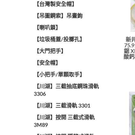
【台灣製安全帽】
【吊圖鋼索】吊畫鉤
【喇叭鎖】
【垃圾桶蓋/投擲孔】
新井
75.
【大門把手】
鋸 X
酸鈣
【安全帽】
【小把手/單顆取手】
【川湖】三截抽底鋼珠滑軌
3306
【川湖】三截滑軌 3301
【川湖】按開 三截式滑軌
3M89