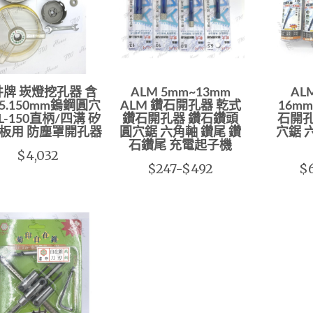
牌 崁燈挖孔器 含
ALM 5mm~13mm
AL
95.150mm鎢鋼圓穴
ALM 鑽石開孔器 乾式
16m
L-150直柄/四溝 矽
鑽石開孔器 鑽石鑽頭
石開孔
板用 防塵罩開孔器
圓穴鋸 六角軸 鑽尾 鑽
穴鋸 
石鑽尾 充電起子機
$4,032
$247-$492
$6