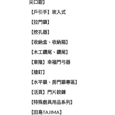
尖口鉗】
【戶引手】崁入式
【拉門鎖】
【挖孔器】
【收納盒、收納箱】
【木工鑽尾、鑽尾】
【東隆】幸福門弓器
【槍釘】
【水平鎖、房門鎖專區】
【活頁】門片鉸鍊
【特殊廚具用品系列】
【田島TAJIMA】