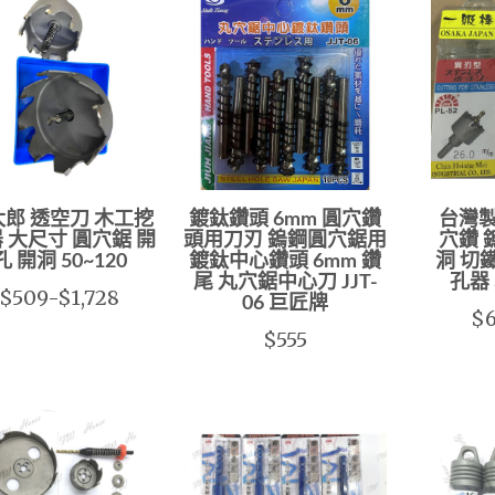
郎 透空刀 木工挖
鍍鈦鑽頭 6mm 圓穴鑽
台灣製
 大尺寸 圓穴鋸 開
頭用刀刃 鎢鋼圓穴鋸用
穴鑽 
孔 開洞 50~120
鍍鈦中心鑽頭 6mm 鑽
洞 切鐵
尾 丸穴鋸中心刀 JJT-
孔器 
$509-$1,728
06 巨匠牌
$6
$555