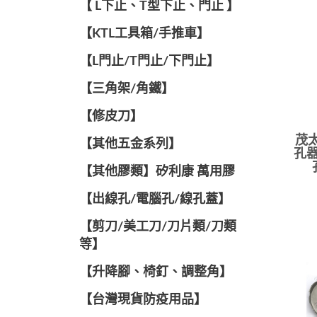
【 L下止、T型下止、門止 】
【KTL工具箱/手推車】
【L門止/T門止/下門止】
【三角架/角鐵】
【修皮刀】
茂太
【其他五金系列】
孔器
【其他膠類】矽利康 萬用膠
【出線孔/電腦孔/線孔蓋】
【剪刀/美工刀/刀片類/刀類
等】
【升降腳、椅釘、調整角】
【台灣現貨防疫用品】