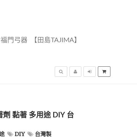
幸福門弓器
【田島TAJIMA】
搜尋
著劑 黏著 多用途 DIY 台
途
DIY
台灣製