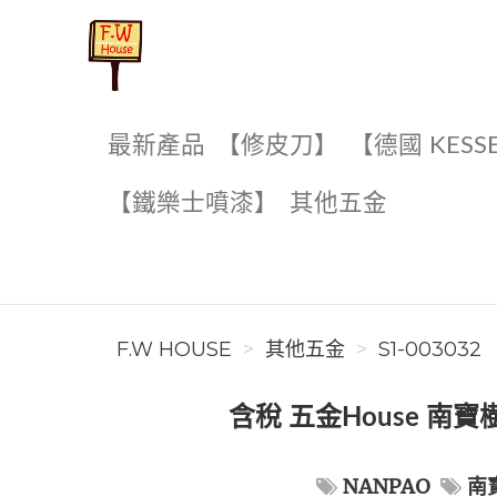
F.W House
最新產品
【修皮刀】
【德國 KESS
【鐵樂士噴漆】
其他五金
F.W HOUSE
其他五金
S1-003032
含稅 五金House 南寶樹
NANPAO
南