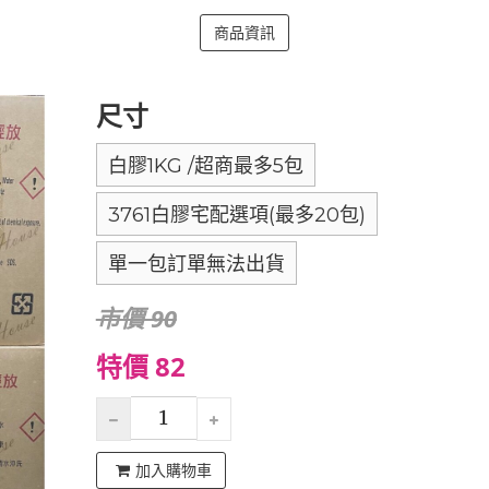
商品資訊
尺寸
白膠1KG /超商最多5包
3761白膠宅配選項(最多20包)
單一包訂單無法出貨
市價 90
特價 82
加入購物車