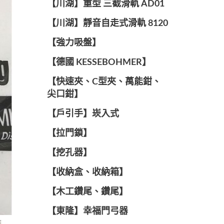
【川湖】重型 三截滑軌 AD01
【川湖】靜音自走式滑軌 8120
【強力吸盤】
【德國 KESSEBOHMER】
【快速夾、C型夾、萬能鉗、
尖口鉗】
【戶引手】崁入式
【拉門鎖】
【挖孔器】
【收納盒、收納箱】
【木工鑽尾、鑽尾】
【東隆】幸福門弓器