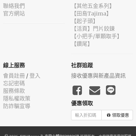
聯絡我們
【其他五金系列】
官方網站
【田島Tajima】
【起子頭】
【活頁】門片鉸鍊
【小把手/單顆取手】
【鑽尾】
線上服務
社群追蹤
會員註冊
/
登入
接收優惠與新產品資訊
忘記密碼
服務條款
隱私權政策
優惠領取
防詐騙宣導
領取優惠