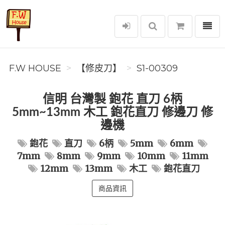
選單
F.W House
F.W HOUSE
【修皮刀】
S1-00309
信明 台灣製 鉋花 直刀 6柄
5mm~13mm 木工 鉋花直刀 修邊刀 修
邊機
鉋花
直刀
6柄
5mm
6mm
7mm
8mm
9mm
10mm
11mm
12mm
13mm
木工
鉋花直刀
商品資訊