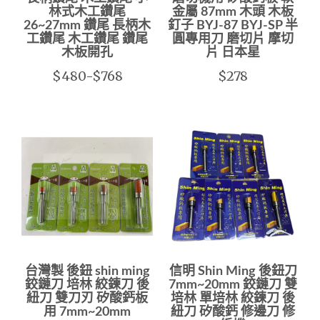
林式木工鑽尾
金屬 87mm 木頭 木板
26~27mm 鑽尾 長柄木
釘子 BYJ-87 BYJ-SP 半
工鑽尾 木工鑽尾 鑽尾
圓專用刀 磨切片 摩切
木板開孔
片 日本星
$480-$768
$278
台灣製 後鈕 shin ming
信明 Shin Ming 後鈕刀
鉸鏈刀 培林 絞鍊刀 後
7mm~20mm 鉸鏈刀 雙
紐刀 雙刀刃 矽酸鈣板
培林 單培林 絞鍊刀 後
用 7mm~20mm
紐刀 矽酸鈣 修邊刀 修