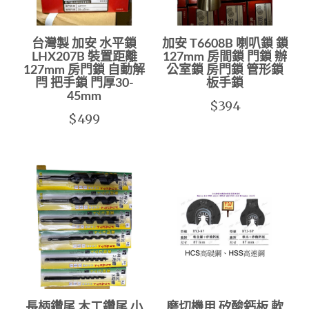
台灣製 加安 水平鎖
加安 T6608B 喇叭鎖 鎖
LHX207B 裝置距離
127mm 房間鎖 門鎖 辦
127mm 房門鎖 自動解
公室鎖 房門鎖 管形鎖
閂 把手鎖 門厚30-
板手鎖
45mm
$394
$499
長柄鑽尾 木工鑽尾 小
磨切機用 矽酸鈣板 軟