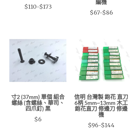
編機
$110-$173
$67-$86
寸2 (37mm) 單個 組合
信明 台灣製 鉋花 直刀
螺絲 (含螺絲、華司、
6柄 5mm~13mm 木工
四爪釘) 黑
鉋花直刀 修邊刀 修邊
機
$6
$96-$144