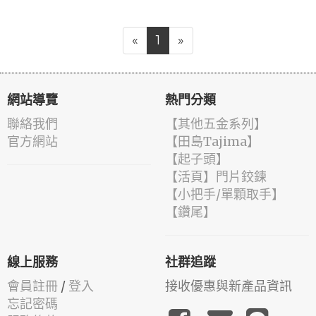
«
1
»
網站導覽
熱門分類
聯絡我們
【其他五金系列】
官方網站
【田島Tajima】
【起子頭】
【活頁】門片鉸鍊
【小把手/單顆取手】
【鑽尾】
線上服務
社群追蹤
會員註冊
/
登入
接收優惠與新產品資訊
忘記密碼