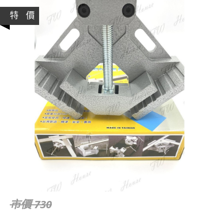
特 價
市價 730