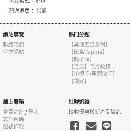
供貨模式：現貨
配送溫層： 常溫
網站導覽
熱門分類
聯絡我們
【其他五金系列】
官方網站
【田島Tajima】
【起子頭】
【活頁】門片鉸鍊
【小把手/單顆取手】
【鑽尾】
線上服務
社群追蹤
會員註冊
/
登入
接收優惠與新產品資訊
忘記密碼
服務條款