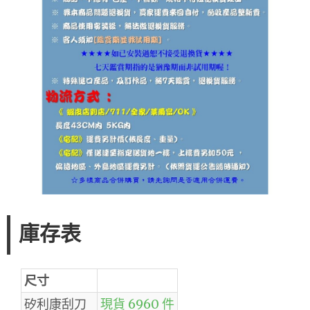
庫存表
尺寸
矽利康刮刀
現貨 6960 件