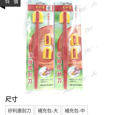
特 價
尺寸
矽利康刮刀
補充包-大
補充包-中