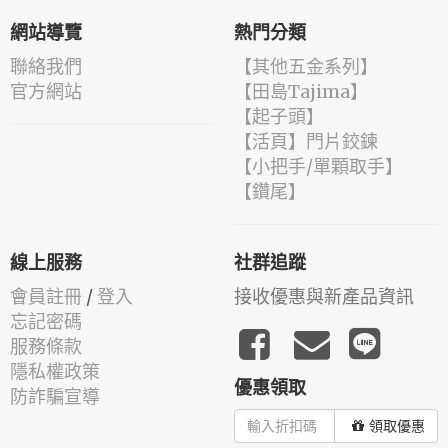
網站導覽
熱門分類
聯絡我們
【其他五金系列】
官方網站
【田島Tajima】
【起子頭】
【活頁】門片鉸鍊
【小把手/單顆取手】
【鑽尾】
線上服務
社群追蹤
會員註冊
/
登入
接收優惠與新產品資訊
忘記密碼
服務條款
隱私權政策
優惠領取
防詐騙宣導
領取優惠