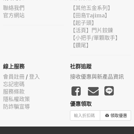
聯絡我們
【其他五金系列】
官方網站
【田島Tajima】
【起子頭】
【活頁】門片鉸鍊
【小把手/單顆取手】
【鑽尾】
線上服務
社群追蹤
會員註冊
/
登入
接收優惠與新產品資訊
忘記密碼
服務條款
隱私權政策
優惠領取
防詐騙宣導
領取優惠