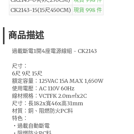
CK2143-15(15尺450CM)
現貨 998 件
商品描述
過載斷電1開4座電源線組 - CK2143
尺寸：
6尺 9尺 15尺
額定容量：125VAC 15A MAX 1,650W
使用電壓：AC 110V 60Hz
線材規格：VCTFK 2.0m㎡x2C
尺寸：長182x寬46x高31mm
材質：銅、阻燃防火PC料
特色：
‧過載自動斷電
‧阻燃防火PC料