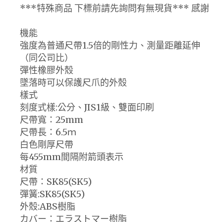
***特殊商品 下標前請先詢問有無現貨*** 感謝
機能
強度為普通尺帶1.5倍的剛性力、測量距離延伸
（同公司比）
彈性橡膠外殼
墜落時可以保護尺爪的外殼
樣式
刻度式樣:公分、JIS1級、雙面印刷
尺帶寬：25mm
尺帶長：6.5ｍ
白色剛厚尺帶
每455mm間隔附箭頭表示
材質
尺帶：SK85(SK5)
彈簧:SK85(SK5)
外殼:ABS樹脂
カバー：エラストマー樹脂