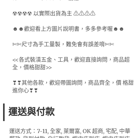
☢☢☢☢ 以實際出貨為主 ⚠⚠⚠⚠
☻☻歡迎看上方圖片說明書，多多參考喔☻☻
✄✄尺寸為手工量製，難免會有誤差唷✄✄
<<各式裝潢五金、工具，歡迎直接詢問，商品超
全，價格甜甜>>
❣❣其他各款，歡迎帶圖詢問，商品齊全，價 格甜
進你心❣❣
運送與付款
運送方式：7-11, 全家, 萊爾富, OK 超商, 宅配, 中華