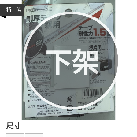
特 價
下架
尺寸