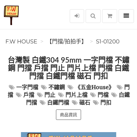
選單
F.W House
F.W HOUSE
【門擋/拍拍手】
S1-01200
台灣製 白鐵304 95mm 一字門檔 不鏽
鋼 門擋 戶擋 門止 門片上檔 門檔 白鐵
門擋 白鐵門檔 磁石 門扣
一字門檔
不鏽鋼
《五金House》
門
擋
戶擋
門止
門片上檔
門檔
白鐵
門擋
白鐵門檔
磁石
門扣
商品資訊