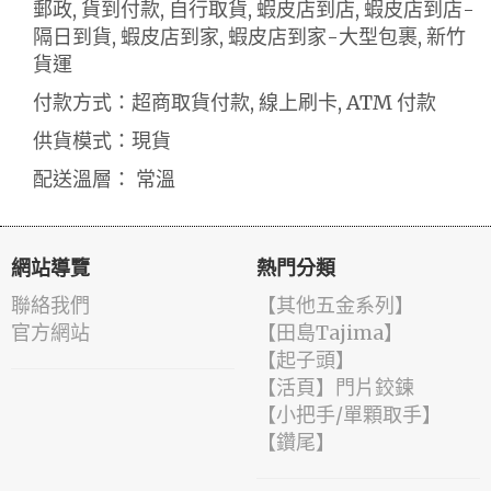
郵政, 貨到付款, 自行取貨, 蝦皮店到店, 蝦皮店到店-
隔日到貨, 蝦皮店到家, 蝦皮店到家-大型包裹, 新竹
貨運
付款方式：超商取貨付款, 線上刷卡, ATM 付款
供貨模式：現貨
配送溫層： 常溫
網站導覽
熱門分類
聯絡我們
【其他五金系列】
官方網站
【田島Tajima】
【起子頭】
【活頁】門片鉸鍊
【小把手/單顆取手】
【鑽尾】