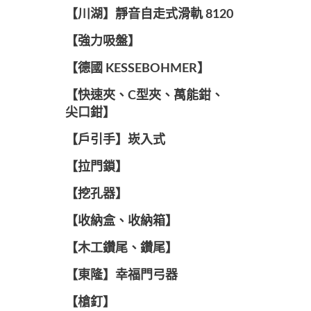
【川湖】靜音自走式滑軌 8120
【強力吸盤】
【德國 KESSEBOHMER】
【快速夾、C型夾、萬能鉗、
尖口鉗】
【戶引手】崁入式
【拉門鎖】
【挖孔器】
【收納盒、收納箱】
【木工鑽尾、鑽尾】
【東隆】幸福門弓器
【槍釘】