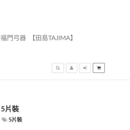
幸福門弓器
【田島TAJIMA】
搜尋
A 5片裝
5片裝