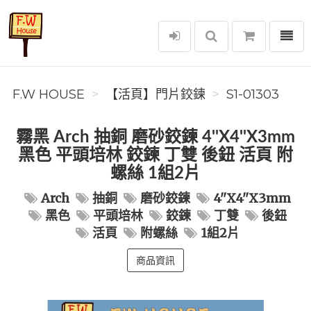
選單
F.W House
F.W HOUSE
【活頁】門片鉸鍊
S1-01303
霧黑 Arch 抽銅 磨砂鉸鍊 4''X4''X3mm
黑色 平頭培林 鉸鍊 丁雙 後鈕 活頁 附
螺絲 1組2片
Arch
抽銅
磨砂鉸鍊
4''X4''X3mm
黑色
平頭培林
鉸鍊
丁雙
後鈕
活頁
附螺絲
1組2片
商品資訊