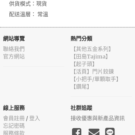
供貨模式：現貨
配送溫層： 常溫
網站導覽
熱門分類
聯絡我們
【其他五金系列】
官方網站
【田島Tajima】
【起子頭】
【活頁】門片鉸鍊
【小把手/單顆取手】
【鑽尾】
線上服務
社群追蹤
會員註冊
/
登入
接收優惠與新產品資訊
忘記密碼
服務條款