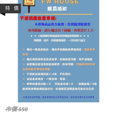
特 價
市價 650