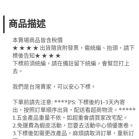
商品描述
本賣場商品皆含稅價
★ ★ ★ ★ 出貨隨貨附發票，需統編、抬頭，請下
標後告知★ ★ ★ ★
下標前須統編，請在備註留下統編，會幫您打上
去。
我們是台灣賣家，可以安心下標。
下單前請先注意: ****PS: 下標後約1~3天內寄
出，按照訂單順序出貨，配送看超商物流。*****
1.五金產品重量不依，如超重會請買家改宅配。
2.免運費為蝦皮活動，您要去活動中心領優惠卷。
3.下標後如需更改產品，麻煩請取消訂單，重新訂