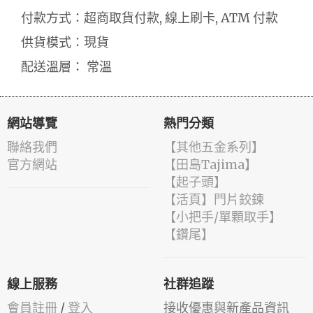
付款方式：超商取貨付款, 線上刷卡, ATM 付款
供貨模式：現貨
配送溫層： 常溫
網站導覽
熱門分類
聯絡我們
【其他五金系列】
官方網站
【田島Tajima】
【起子頭】
【活頁】門片鉸鍊
【小把手/單顆取手】
【鑽尾】
線上服務
社群追蹤
會員註冊
/
登入
接收優惠與新產品資訊