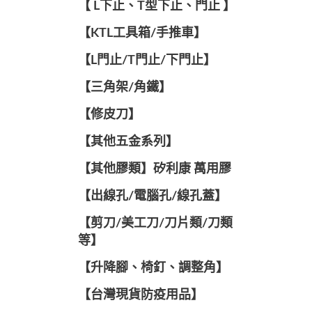
【 L下止、T型下止、門止 】
【KTL工具箱/手推車】
【L門止/T門止/下門止】
【三角架/角鐵】
【修皮刀】
【其他五金系列】
【其他膠類】矽利康 萬用膠
【出線孔/電腦孔/線孔蓋】
【剪刀/美工刀/刀片類/刀類
等】
【升降腳、椅釘、調整角】
【台灣現貨防疫用品】