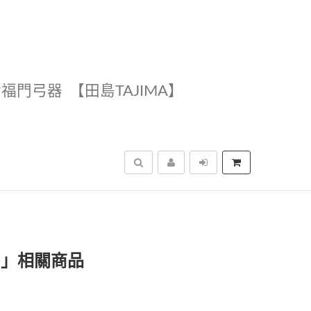
幸福門弓器
【田島TAJIMA】
搜尋
)」相關商品