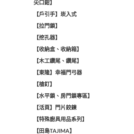
尖口鉗】
【戶引手】崁入式
【拉門鎖】
【挖孔器】
【收納盒、收納箱】
【木工鑽尾、鑽尾】
【東隆】幸福門弓器
【槍釘】
【水平鎖、房門鎖專區】
【活頁】門片鉸鍊
【特殊廚具用品系列】
【田島TAJIMA】