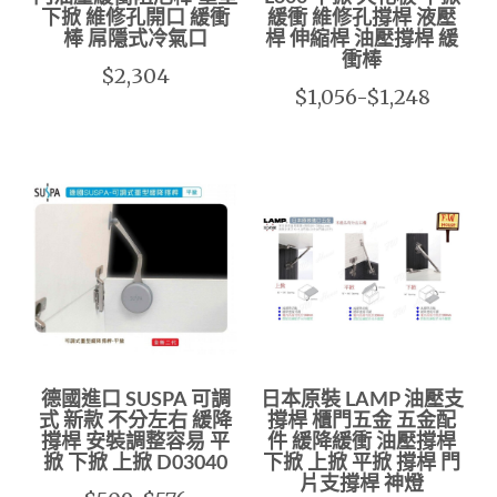
下掀 維修孔開口 緩衝
緩衝 維修孔撐桿 液壓
棒 屌隱式冷氣口
桿 伸縮桿 油壓撐桿 緩
衝棒
$2,304
$1,056-$1,248
德國進口 SUSPA 可調
日本原裝 LAMP 油壓支
式 新款 不分左右 緩降
撐桿 櫃門五金 五金配
撐桿 安裝調整容易 平
件 緩降緩衝 油壓撐桿
掀 下掀 上掀 D03040
下掀 上掀 平掀 撐桿 門
片支撐桿 神燈