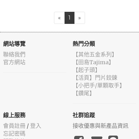
«
1
»
網站導覽
熱門分類
聯絡我們
【其他五金系列】
官方網站
【田島Tajima】
【起子頭】
【活頁】門片鉸鍊
【小把手/單顆取手】
【鑽尾】
線上服務
社群追蹤
會員註冊
/
登入
接收優惠與新產品資訊
忘記密碼