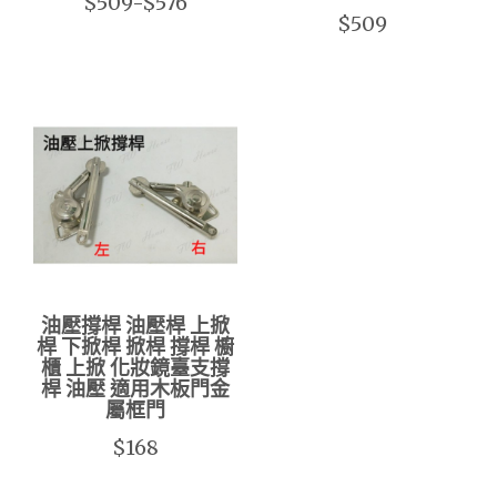
$509-$576
$509
油壓撐桿 油壓桿 上掀
桿 下掀桿 掀桿 撐桿 櫥
櫃 上掀 化妝鏡臺支撐
桿 油壓 適用木板門金
屬框門
$168