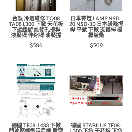
台製 冷氣維修 TQ08
日本神燈 LAMP NSD-
TA08 L300 下掀 天花板
20 NSD-10 日本緩降撐
下掀緩衝 維修孔撐桿
桿 平掀 下掀 支撐桿 櫥
液壓桿 伸縮桿 油壓撐
櫃緩衝
$586
$509
德國 TF08-L433 下掀
德國 STABILUS TF08-
門油壓緩衝阻尼棒 重型
L300 下掀 天花板 下掀