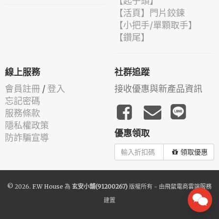
【起子頭】
【活頁】門片鉸鍊
【小把手/單顆取手】
【鑽尾】
線上服務
社群追蹤
會員註冊
/
登入
接收優惠與新產品資訊
忘記密碼
服務條款
隱私權政策
優惠領取
防詐騙宣導
領取優惠
© 2026.
F.W House
為
玄安小舖(91200267)
版權所有 - 由
飛鼠電商雲端服務
建置