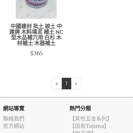
中國建材 批土 披土 中
建牌 木料填泥 補土 NC
型木品補穴用 白杉 木
材補土 木器補土
$365
«
1
»
網站導覽
熱門分類
聯絡我們
【其他五金系列】
官方網站
【田島Tajima】