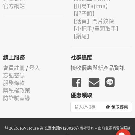
官方網站
【田島Tajima】
【起子頭】
【活頁】門片鉸鍊
【小把手/單顆取手】
【鑽尾】
線上服務
社群追蹤
會員註冊
/
登入
接收優惠與新產品資訊
忘記密碼
服務條款
隱私權政策
優惠領取
防詐騙宣導
領取優惠
© 2026.
F.W House
為
玄安小舖(91200267)
版權所有 - 由
飛鼠電商雲端服務