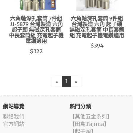
六角軸深孔套筒 7件組
六角軸深孔套筒 9件組
JJ-5879 台灣製造 六角
台灣製造 六角 起子頭
起子頭 無磁深孔套筒
無磁深孔套筒 中長套筒
中長套筒組 充電起子機
組 充電起子機電鑽適用
電鑽適用
$394
$322
«
1
»
網站導覽
熱門分類
聯絡我們
【其他五金系列】
官方網站
【田島Tajima】
【起子頭】