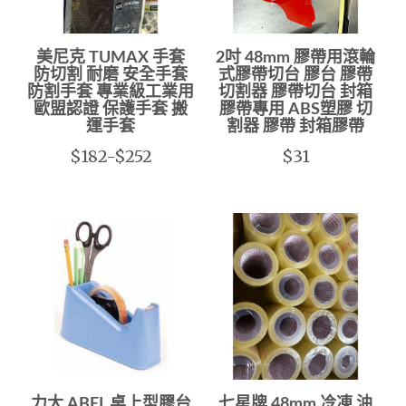
美尼克 TUMAX 手套
2吋 48mm 膠帶用滾輪
防切割 耐磨 安全手套
式膠帶切台 膠台 膠帶
防割手套 專業級工業用
切割器 膠帶切台 封箱
歐盟認證 保護手套 搬
膠帶專用 ABS塑膠 切
運手套
割器 膠帶 封箱膠帶
$182-$252
$31
力大 ABEL 桌上型膠台
七星牌 48mm 冷凍 油