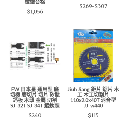
檢驗合格
$269-$307
$1,056
FW 日本星 通用型 磨
Jiuh Jiang 鉅片 鋸片 木
切機 磨切片 切片 矽酸
工 木工切割片
鈣板 木頭 金屬 切割
110x2.0x40T 消音型
SJ-32T SJ-34T 鍍鈦頭
JJ-w440
$240
$115