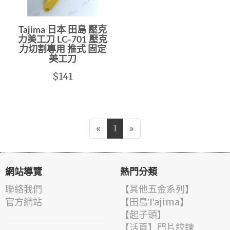
Tajima 日本 田島 壓克
力美工刀 LC-701 壓克
力切割專用 推式 固定
美工刀
$141
«
1
»
網站導覽
熱門分類
聯絡我們
【其他五金系列】
官方網站
【田島Tajima】
【起子頭】
【活頁】門片鉸鍊