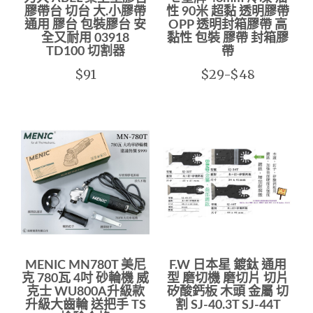
膠帶台 切台 大.小膠帶
性 90米 超黏 透明膠帶
通用 膠台 包裝膠台 安
OPP 透明封箱膠帶 高
全又耐用 03918
黏性 包裝 膠帶 封箱膠
TD100 切割器
帶
$91
$29-$48
MENIC MN780T 美尼
F.W 日本星 鍍鈦 通用
克 780瓦 4吋 砂輪機 威
型 磨切機 磨切片 切片
克士 WU800A升級款
矽酸鈣板 木頭 金屬 切
升級大齒輪 送把手 TS
割 SJ-40.3T SJ-44T