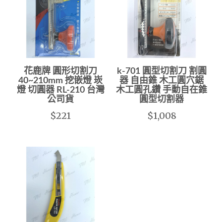
花鹿牌 圓形切割刀
k-701 圓型切割刀 割圓
40~210mm 挖嵌燈 崁
器 自由錐 木工圓穴鋸
燈 切圓器 RL-210 台灣
木工圓孔鑽 手動自在錐
公司貨
圓型切割器
$221
$1,008