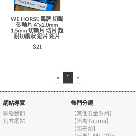
WE HORSE 馬牌 切斷
砂輪片 4"x2.0mm
1.5mm 切斷片 切片 超
耐切網狀 鋸片 鉅片
$21
«
1
»
網站導覽
熱門分類
聯絡我們
【其他五金系列】
官方網站
【田島Tajima】
【起子頭】