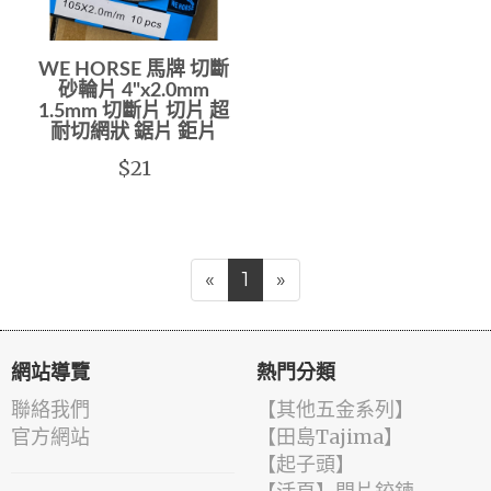
WE HORSE 馬牌 切斷
砂輪片 4"x2.0mm
1.5mm 切斷片 切片 超
耐切網狀 鋸片 鉅片
$21
«
1
»
網站導覽
熱門分類
聯絡我們
【其他五金系列】
官方網站
【田島Tajima】
【起子頭】