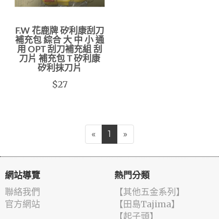
F.W 花鹿牌 矽利康刮刀
補充包 綜合 大 中 小 通
用 OPT 刮刀補充組 刮
刀片 補充包 T 矽利康
矽利抹刀片
$27
«
1
»
網站導覽
熱門分類
聯絡我們
【其他五金系列】
官方網站
【田島Tajima】
【起子頭】