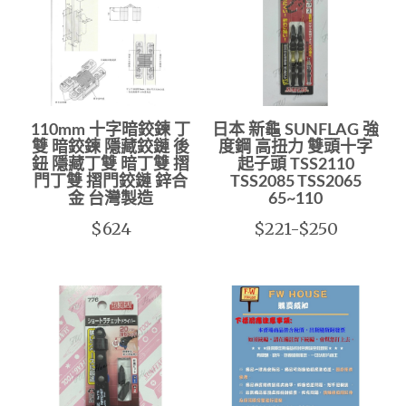
110mm 十字暗鉸鍊 丁
日本 新龜 SUNFLAG 強
雙 暗鉸鍊 隱藏鉸鏈 後
度鋼 高扭力 雙頭十字
鈕 隱藏丁雙 暗丁雙 摺
起子頭 TSS2110
門丁雙 摺門鉸鏈 鋅合
TSS2085 TSS2065
金 台灣製造
65~110
$624
$221-$250