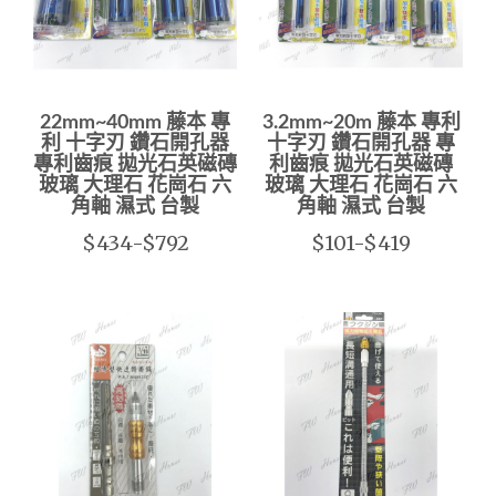
22mm~40mm 藤本 專
3.2mm~20m 藤本 專利
利 十字刃 鑽石開孔器
十字刃 鑽石開孔器 專
專利齒痕 拋光石英磁磚
利齒痕 拋光石英磁磚
玻璃 大理石 花崗石 六
玻璃 大理石 花崗石 六
角軸 濕式 台製
角軸 濕式 台製
$434-$792
$101-$419