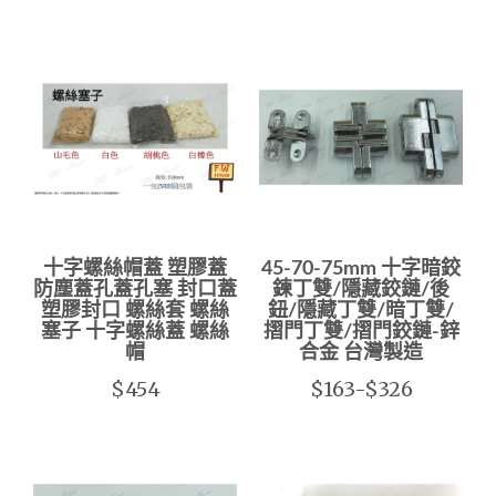
十字螺絲帽蓋 塑膠蓋
45-70-75mm 十字暗鉸
防塵蓋孔蓋孔塞 封口蓋
鍊丁雙/隱藏鉸鏈/後
塑膠封口 螺絲套 螺絲
鈕/隱藏丁雙/暗丁雙/
塞子 十字螺絲蓋 螺絲
摺門丁雙/摺門鉸鏈-鋅
帽
合金 台灣製造
$454
$163-$326