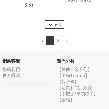
$230-$336
$201
更多
«
1
2
»
網站導覽
熱門分類
聯絡我們
【其他五金系列】
官方網站
【田島Tajima】
【起子頭】
【活頁】門片鉸鍊
【小把手/單顆取手】
【鑽尾】