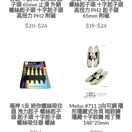
子頭 65mm 止滑 外銷
螺絲起子頭 十字起子頭
螺絲起子頭 十字起子頭
高扭力 PH2 起子頭
高扭力 PH2 附磁
65mm 附磁
$20-$24
$19-$24
福神 5支 迷你螺絲吸住
Melus #711 3向可調 隱
器 洩力起子 螺絲起子
形隱藏式合頁 暗鉸鍊
頭 起子頭 十字起子頭
隱藏十字鉸鏈 暗丁雙
螺絲吸住器 螺絲
148*25mm