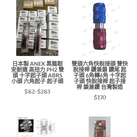
日本製 ANEX 黑龍韌
雙頭六角快脫接頭 雙快
安耐適 高扭力 PH2 雙
脫接桿 鑽兼鎖 鑽尾 起
頭 十字起子頭 ABRS
子頭 6角轉6角 十字起
小頭 六角起子 起子頭
子頭 快脫接桿 起子接
桿 鎖兼鑽 台灣製造
$82-$283
$170