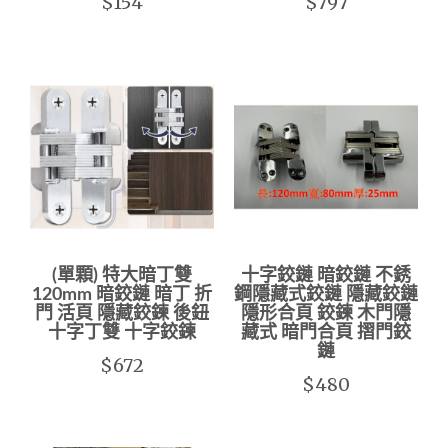
$154
$797
(單顆) 特大暗丁雙
十字鉸鏈 暗鉸鏈 不銹
120mm 暗鉸鏈 暗丁 折
鋼隱藏式鉸鏈 隱藏鉸鏈
門 活頁 隱藏鉸鍊 後鈕
隱形合頁 鉸鍊 木門隱
十字丁雙 十字鉸鍊
藏式 暗門合頁 摺門鉸
鏈
$672
$480