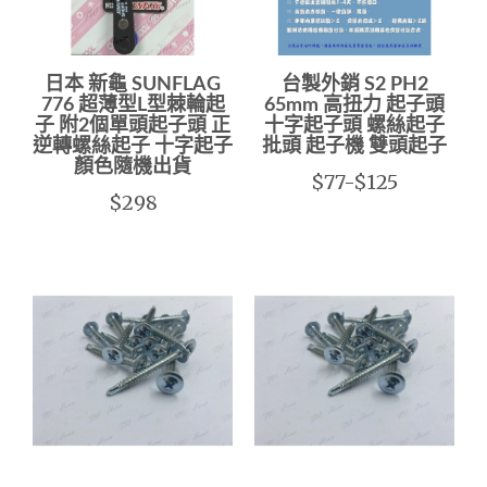
日本 新龜 SUNFLAG
台製外銷 S2 PH2
776 超薄型L型棘輪起
65mm 高扭力 起子頭
子 附2個單頭起子頭 正
十字起子頭 螺絲起子
逆轉螺絲起子 十字起子
批頭 起子機 雙頭起子
顏色隨機出貨
$77-$125
$298