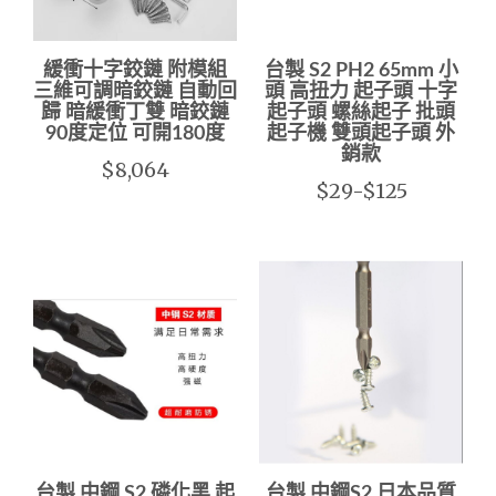
緩衝十字鉸鏈 附模組
台製 S2 PH2 65mm 小
三維可調暗鉸鏈 自動回
頭 高扭力 起子頭 十字
歸 暗緩衝丁雙 暗鉸鏈
起子頭 螺絲起子 批頭
90度定位 可開180度
起子機 雙頭起子頭 外
銷款
$8,064
$29-$125
台製 中鋼 S2 磷化黑 起
台製 中鋼S2 日本品質