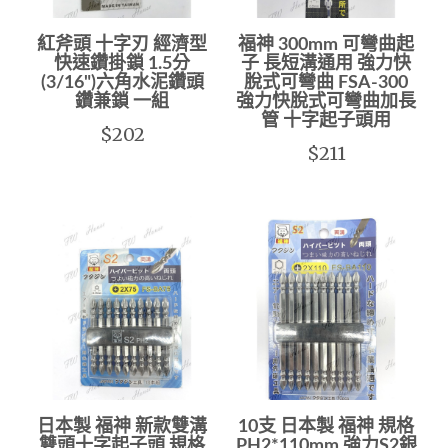
紅斧頭 十字刃 經濟型
福神 300mm 可彎曲起
快速鑽掛鎖 1.5分
子 長短溝通用 強力快
(3/16")六角水泥鑽頭
脫式可彎曲 FSA-300
鑽兼鎖 一組
強力快脫式可彎曲加長
管 十字起子頭用
$202
$211
日本製 福神 新款雙溝
10支 日本製 福神 規格
雙頭十字起子頭 規格
PH2*110mm 強力S2銀