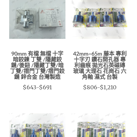
90mm 有檔 無檔 十字
42mm~65m 藤本 專利
暗鉸鍊 丁雙 /隱藏鉸
十字刃 鑽石開孔器 專
鏈/後鈕 /隱藏丁雙/暗
利齒痕 拋光石英磁磚
丁雙/摺門丁雙/摺門鉸
玻璃 大理石 花崗石 六
鏈 鋅合金 台灣製造
角軸 濕式 台製
$643-$691
$806-$1,210