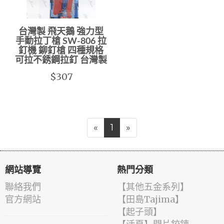
台灣製 飛天鵝 強力型
手動拉丁槍 SW-806 拉
釘機 鉚釘槍 四種規格
可拉不銹鋼拉釘 台灣製
$307
«
1
»
網站導覽
熱門分類
聯絡我們
【其他五金系列】
官方網站
【田島Tajima】
【起子頭】