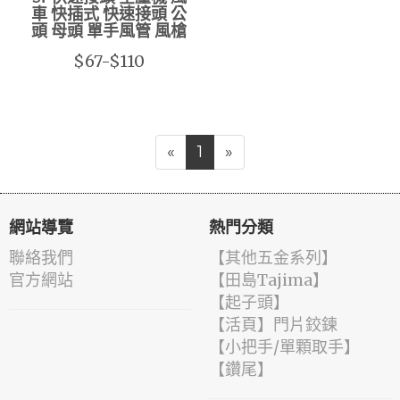
車 快插式 快速接頭 公
頭 母頭 單手風管 風槍
$67-$110
«
1
»
網站導覽
熱門分類
聯絡我們
【其他五金系列】
官方網站
【田島Tajima】
【起子頭】
【活頁】門片鉸鍊
【小把手/單顆取手】
【鑽尾】