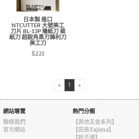
日本製 進口
NTCUTTER 大號美工
刀片 BL-13P 墻紙刀 裁
紙刀 超銳角黑刃鋒利刀
美工刀
$221
«
1
»
網站導覽
熱門分類
聯絡我們
【其他五金系列】
官方網站
【田島Tajima】
【起子頭】