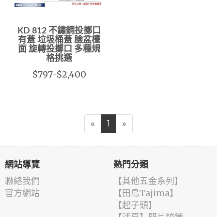
KD 812 不鏽鋼投擲口
有蓋 垃圾桶蓋 臉盆檯
面 旋轉投擲口 多種規
格挑選
$797-$2,400
«
1
»
網站導覽
熱門分類
聯絡我們
【其他五金系列】
官方網站
【田島Tajima】
【起子頭】