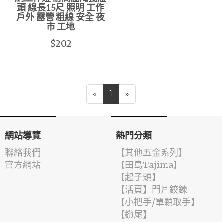
頭 線長15尺 照明 工作
戶外 露營 粗線 安全 夜
市 工地
$202
«
1
»
網站導覽
熱門分類
聯絡我們
【其他五金系列】
官方網站
【田島Tajima】
【起子頭】
【活頁】門片鉸鍊
【小把手/單顆取手】
【鑽尾】