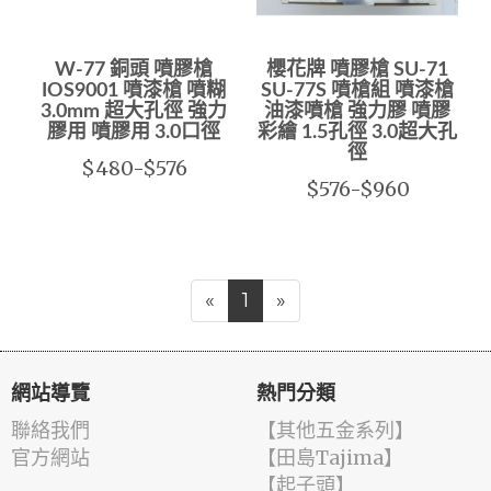
W-77 銅頭 噴膠槍
櫻花牌 噴膠槍 SU-71
IOS9001 噴漆槍 噴糊
SU-77S 噴槍組 噴漆槍
3.0mm 超大孔徑 強力
油漆噴槍 強力膠 噴膠
膠用 噴膠用 3.0口徑
彩繪 1.5孔徑 3.0超大孔
徑
$480-$576
$576-$960
«
1
»
網站導覽
熱門分類
聯絡我們
【其他五金系列】
官方網站
【田島Tajima】
【起子頭】