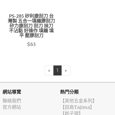
PS-285 矽利康刮刀 台
灣製 五合一填縫膠刮刀
矽力康刮刀 刮刀 抹刀
不沾黏 好操作 填縫 填
平 壓膠刮刀
$63
«
1
»
網站導覽
熱門分類
聯絡我們
【其他五金系列】
官方網站
【田島Tajima】
【起子頭】