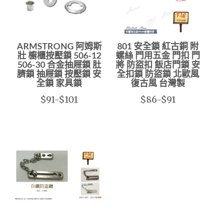
ARMSTRONG 阿姆斯
801 安全鎖 紅古銅 附
壯 櫥櫃按壓鎖 506-12
螺絲 門用五金 門扣 門
506-30 合金抽屜鎖 肚
將 防盜扣 飯店門鎖 安
臍鎖 抽屜鎖 按壓鎖 安
全扣鎖 防盜鎖 北歐風
全鎖 家具鎖
復古風 台灣製
$91-$101
$86-$91