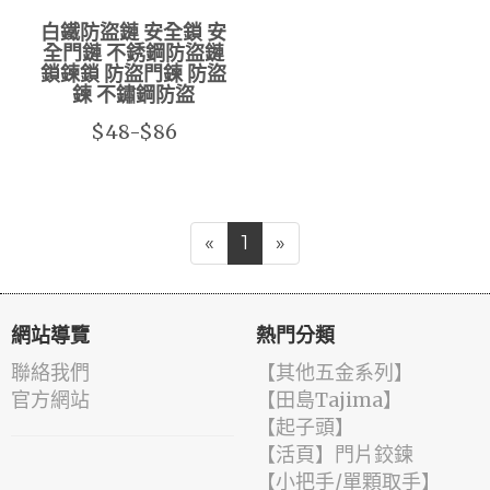
白鐵防盜鏈 安全鎖 安
全門鏈 不銹鋼防盜鏈
鎖鍊鎖 防盜門鍊 防盜
鍊 不鏽鋼防盜
$48-$86
«
1
»
網站導覽
熱門分類
聯絡我們
【其他五金系列】
官方網站
【田島Tajima】
【起子頭】
【活頁】門片鉸鍊
【小把手/單顆取手】