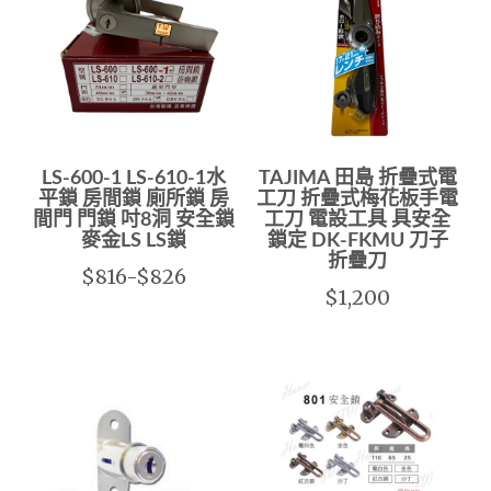
LS-600-1 LS-610-1水
TAJIMA 田島 折疊式電
平鎖 房間鎖 廁所鎖 房
工刀 折疊式梅花板手電
間門 門鎖 吋8洞 安全鎖
工刀 電設工具 具安全
麥金LS LS鎖
鎖定 DK-FKMU 刀子
折疊刀
$816-$826
$1,200