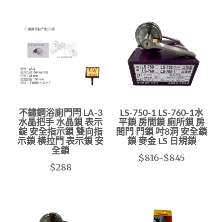
不鏽鋼浴廁門閂 LA-3
LS-750-1 LS-760-1水
水晶把手 水晶鎖 表示
平鎖 房間鎖 廁所鎖 房
錠 安全指示鎖 雙向指
間門 門鎖 吋8洞 安全鎖
示鎖 橫拉門 表示鎖 安
鎖 麥金 LS 日規鎖
全鎖
$816-$845
$288