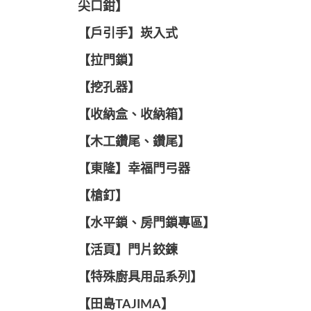
尖口鉗】
【戶引手】崁入式
【拉門鎖】
【挖孔器】
【收納盒、收納箱】
【木工鑽尾、鑽尾】
【東隆】幸福門弓器
【槍釘】
【水平鎖、房門鎖專區】
【活頁】門片鉸鍊
【特殊廚具用品系列】
【田島TAJIMA】