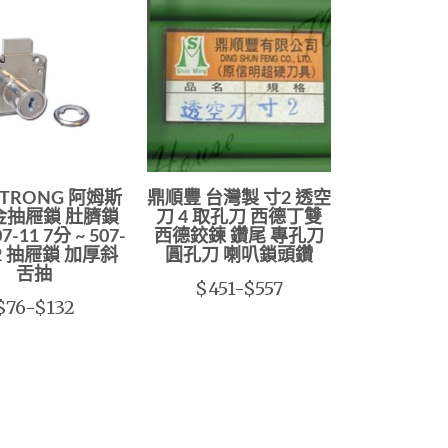
STRONG 阿姆斯
鼎順豐 台灣製 寸2 透空
金抽屜鎖 肚臍鎖
刀 4 取孔刀 西德丁雙
7-11 7分 ~ 507-
西德鉸鍊 鑽尾 專孔刀
寸2 抽屜鎖 加厚斜
圓孔刀 喇叭鎖頭鑽
舌抽
$451-$557
$76-$132