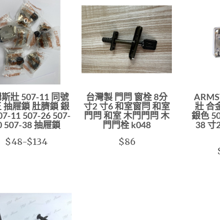
斯壯 507-11 同號
台灣製 門閂 窗栓 8分
ARM
 抽屜鎖 肚臍鎖 銀
寸2 寸6 和室窗閂 和室
壯 合
7-11 507-26 507-
門閂 和室 木門門閂 木
銀色 50
0 507-38 抽屜鎖
門門栓 k048
38 
$48-$134
$86