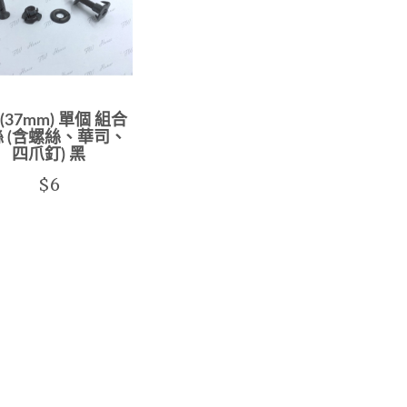
 (37mm) 單個 組合
 (含螺絲、華司、
四爪釘) 黑
$6