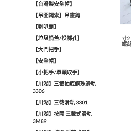
【台灣製安全帽】
【吊圖鋼索】吊畫鉤
【喇叭鎖】
【垃圾桶蓋/投擲孔】
寸2
螺絲
【大門把手】
【安全帽】
【小把手/單顆取手】
【川湖】三截抽底鋼珠滑軌
3306
【川湖】三截滑軌 3301
【川湖】按開 三截式滑軌
3M89