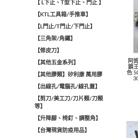
【 L下止、T型下止、門止 】
【KTL工具箱/手推車】
【L門止/T門止/下門止】
【三角架/角鐵】
【修皮刀】
阿姆
【其他五金系列】
鎖王
色 50
【其他膠類】矽利康 萬用膠
3
【出線孔/電腦孔/線孔蓋】
【剪刀/美工刀/刀片類/刀類
等】
【升降腳、椅釘、調整角】
【台灣現貨防疫用品】