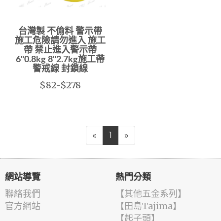
台灣製 不偷料 警示帶
施工危險請勿進入 施工
帶 禁止進入警示帶
6"0.8kg 8"2.7kg施工帶
警戒線 封鎖線
$82-$278
«
1
»
網站導覽
熱門分類
聯絡我們
【其他五金系列】
官方網站
【田島Tajima】
【起子頭】