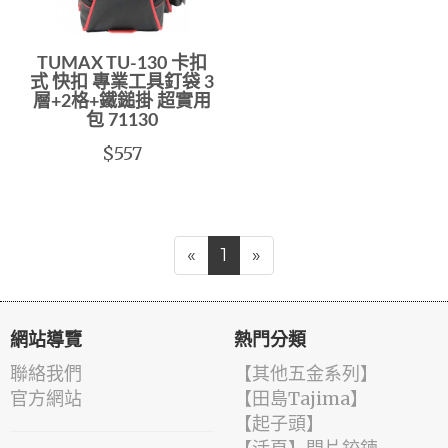
TUMAX TU-130 卡扣
式 快扣 專業工具釘袋 3
層+2格+鐵鎚掛 超實用
包 71130
$557
«
1
»
網站導覽
熱門分類
聯絡我們
【其他五金系列】
官方網站
【田島Tajima】
【起子頭】