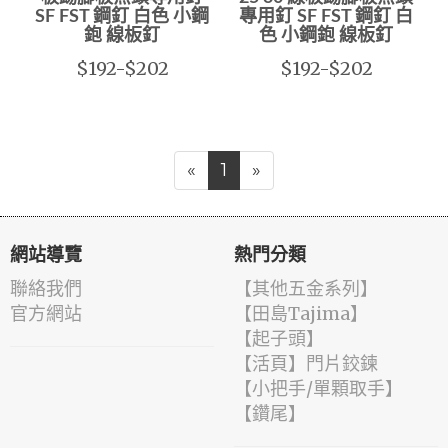
SF FST 鋼釘 白色 小鋼
專用釘 SF FST 鋼釘 白
鉋 線板釘
色 小鋼鉋 線板釘
$192-$202
$192-$202
«
1
»
網站導覽
熱門分類
聯絡我們
【其他五金系列】
官方網站
【田島Tajima】
【起子頭】
【活頁】門片鉸鍊
【小把手/單顆取手】
【鑽尾】