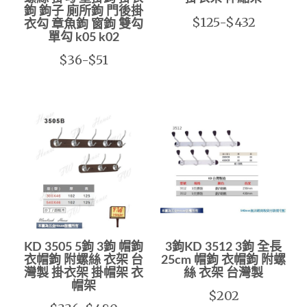
鉤 鉤子 廁所鉤 門後掛
$125-$432
衣勾 章魚鉤 窗鉤 雙勾
單勾 k05 k02
$36-$51
KD 3505 5鉤 3鉤 帽鉤
3鉤KD 3512 3鉤 全長
衣帽鉤 附螺絲 衣架 台
25cm 帽鉤 衣帽鉤 附螺
灣製 掛衣架 掛帽架 衣
絲 衣架 台灣製
帽架
$202