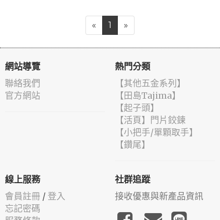
«
1
»
網站導覽
熱門分類
聯絡我們
【其他五金系列】
官方網站
【田島Tajima】
【起子頭】
【活頁】門片鉸鍊
【小把手/單顆取手】
【鑽尾】
線上服務
社群追蹤
會員註冊
/
登入
接收優惠與新產品資訊
忘記密碼