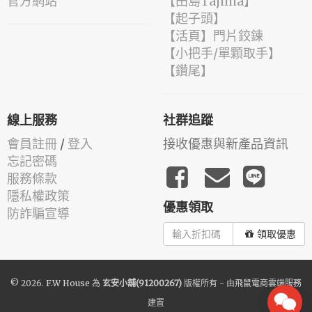
官方網站
【田島Tajima】
【起子頭】
【活頁】門片鉸鍊
【小把手/單顆取手】
【鑽尾】
線上服務
社群追蹤
會員註冊
/
登入
接收優惠與新產品資訊
忘記密碼
服務條款
隱私權政策
優惠領取
防詐騙宣導
領取優惠
© 2026.
F.W House
為
玄安小舖(91200267)
版權所有 - 由
飛鼠電商雲端服務
建置