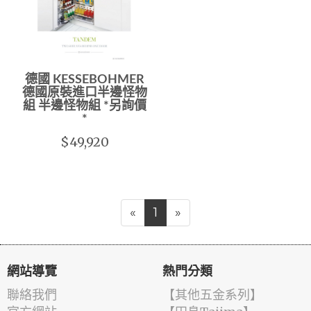
德國 KESSEBOHMER
德國原裝進口半邊怪物
組 半邊怪物組 *另詢價
*
$49,920
«
1
»
網站導覽
熱門分類
聯絡我們
【其他五金系列】