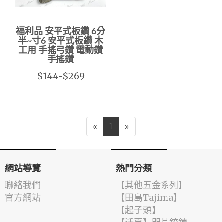
福利品 安平式板鑽 6分
半~寸6 安平式板鑽 木
工用 手搖弓鑽 電動鑽
手搖鑽
$144-$269
«
1
»
網站導覽
熱門分類
聯絡我們
【其他五金系列】
官方網站
【田島Tajima】
【起子頭】